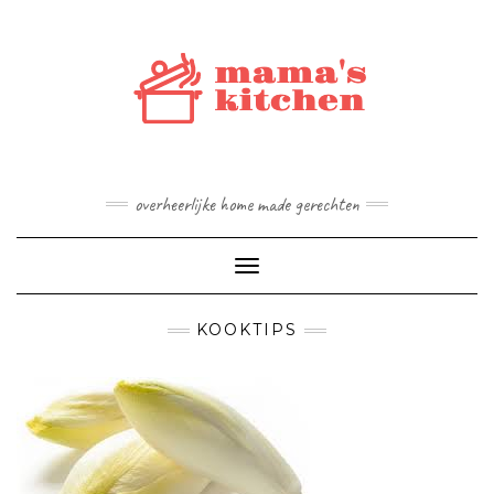
Doorgaan
naar
inhoud
overheerlijke home made gerechten
Toggle navigatie
KOOKTIPS