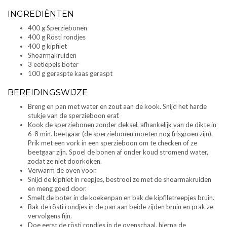
INGREDIËNTEN
400 g Sperziebonen
400 g Rösti rondjes
400 g kipfilet
Shoarmakruiden
3 eetlepels boter
100 g geraspte kaas geraspt
BEREIDINGSWIJZE
Breng en pan met water en zout aan de kook. Snijd het harde
stukje van de sperzieboon eraf.
Kook de sperziebonen zonder deksel, afhankelijk van de dikte in
6-8 min. beetgaar (de sperziebonen moeten nog frisgroen zijn).
Prik met een vork in een sperzieboon om te checken of ze
beetgaar zijn. Spoel de bonen af onder koud stromend water,
zodat ze niet doorkoken.
Verwarm de oven voor.
Snijd de kipfilet in reepjes, bestrooi ze met de shoarmakruiden
en meng goed door.
Smelt de boter in de koekenpan en bak de kipfiletreepjes bruin.
Bak de rösti rondjes in de pan aan beide zijden bruin en prak ze
vervolgens fijn.
Doe eerst de rösti rondjes in de ovenschaal, hierna de