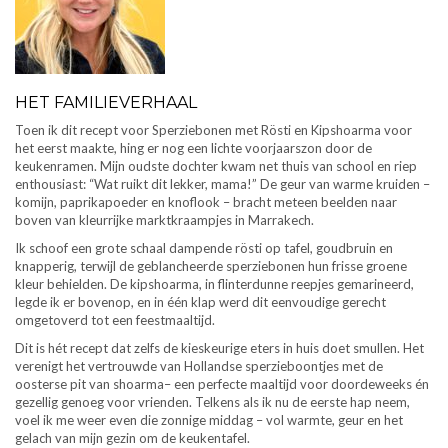
HET FAMILIEVERHAAL
Toen ik dit recept voor Sperziebonen met Rösti en Kipshoarma voor
het eerst maakte, hing er nog een lichte voorjaarszon door de
keukenramen. Mijn oudste dochter kwam net thuis van school en riep
enthousiast: “Wat ruikt dit lekker, mama!” De geur van warme kruiden –
komijn, paprikapoeder en knoflook – bracht meteen beelden naar
boven van kleurrijke marktkraampjes in Marrakech.
Ik schoof een grote schaal dampende rösti op tafel, goudbruin en
knapperig, terwijl de geblancheerde sperziebonen hun frisse groene
kleur behielden. De kipshoarma, in flinterdunne reepjes gemarineerd,
legde ik er bovenop, en in één klap werd dit eenvoudige gerecht
omgetoverd tot een feestmaaltijd.
Dit is hét recept dat zelfs de kieskeurige eters in huis doet smullen. Het
verenigt het vertrouwde van Hollandse sperzieboontjes met de
oosterse pit van shoarma– een perfecte maaltijd voor doordeweeks én
gezellig genoeg voor vrienden. Telkens als ik nu de eerste hap neem,
voel ik me weer even die zonnige middag – vol warmte, geur en het
gelach van mijn gezin om de keukentafel.