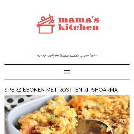
Doorgaan
naar
inhoud
overheerlijke home made gerechten
Toggle navigatie
SPERZIEBONEN MET RÖSTI EN KIPSHOARMA