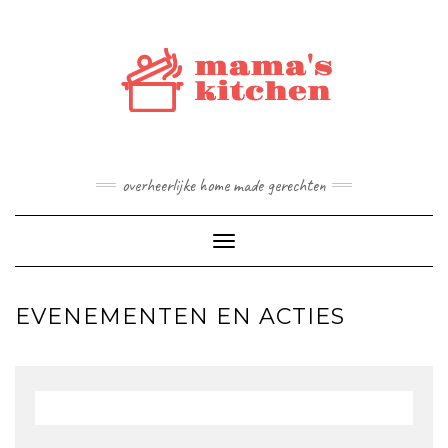
Doorgaan
naar
inhoud
overheerlijke home made gerechten
Toggle navigatie
EVENEMENTEN EN ACTIES