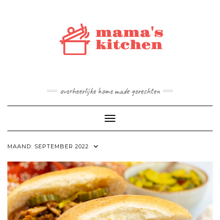
Doorgaan
naar
inhoud
overheerlijke home made gerechten
Toggle navigatie
MAAND:
SEPTEMBER 2022