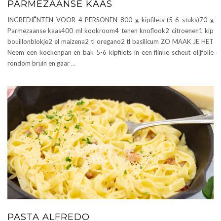
PARMEZAANSE KAAS
INGREDIËNTEN VOOR 4 PERSONEN 800 g kipfilets (5-6 stuks)70 g
Parmezaanse kaas400 ml kookroom4 tenen knoflook2 citroenen1 kip
bouillonblokje2 el maizena2 tl oregano2 tl basilicum ZO MAAK JE HET
Neem een koekenpan en bak 5-6 kipfilets in een flinke scheut olijfolie
rondom bruin en gaar
…
PASTA ALFREDO