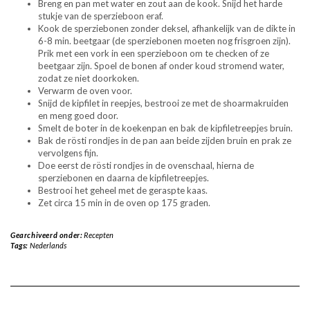
Breng en pan met water en zout aan de kook. Snijd het harde
stukje van de sperzieboon eraf.
Kook de sperziebonen zonder deksel, afhankelijk van de dikte in
6-8 min. beetgaar (de sperziebonen moeten nog frisgroen zijn).
Prik met een vork in een sperzieboon om te checken of ze
beetgaar zijn. Spoel de bonen af onder koud stromend water,
zodat ze niet doorkoken.
Verwarm de oven voor.
Snijd de kipfilet in reepjes, bestrooi ze met de shoarmakruiden
en meng goed door.
Smelt de boter in de koekenpan en bak de kipfiletreepjes bruin.
Bak de rösti rondjes in de pan aan beide zijden bruin en prak ze
vervolgens fijn.
Doe eerst de rösti rondjes in de ovenschaal, hierna de
sperziebonen en daarna de kipfiletreepjes.
Bestrooi het geheel met de geraspte kaas.
Zet circa 15 min in de oven op 175 graden.
Gearchiveerd onder:
Recepten
Tags:
Nederlands