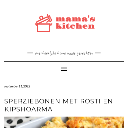
Doorgaan
naar
inhoud
overheerlijke home made gerechten
Toggle navigatie
september 11, 2022
SPERZIEBONEN MET RÖSTI EN
KIPSHOARMA