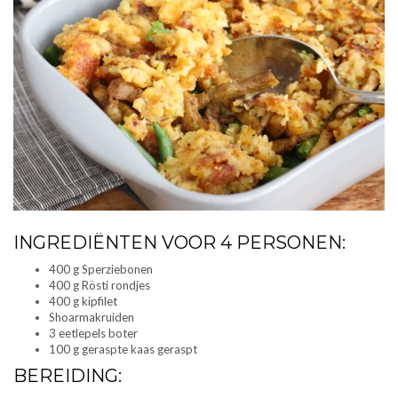
INGREDIËNTEN VOOR 4 PERSONEN:
400 g Sperziebonen
400 g Rösti rondjes
400 g kipfilet
Shoarmakruiden
3 eetlepels boter
100 g geraspte kaas geraspt
BEREIDING: